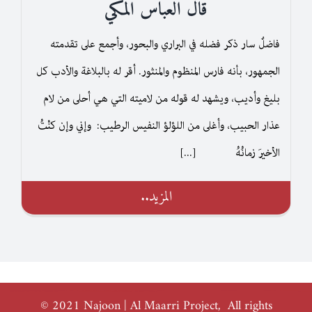
قال العباس المكي
فاضلٌ سار ذكر فضله في البراري والبحور، وأجمع على تقدمته
الجمهور، بأنه فارس المنظوم والمنثور. أقر له بالبلاغة والأدب كل
بليغ وأديب، ويشهد له قوله من لاميته التي هي أحلى من لام
عذار الحبيب، وأغلى من اللؤلؤ النفيس الرطيب: وإني وإن كنْتُ
الأخيرَ زمانُهُ [...]
المزيد..
© 2021 Najoon | Al Maarri Project, All rights