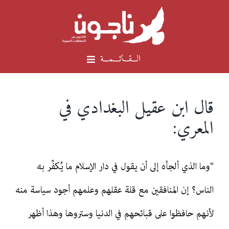
Ski
t
conten
الـــقـــائــــمـــة
الرئيسية
قال ابن عقيل البغدادي في
المعري:
لماذا المعري
عن المشروع
“وما الذي ألجأه إلى أن يقول في دار الإسلام ما يُكفِّر به
فريق العمل
الناس؟ إن المنافقين مع قلة عقلهم وعلمهم أجود سياسة منه
لأنهم حافظوا على قبائحهم في الدنيا وستروها وهذا أظهر
أبو العلاء المعري