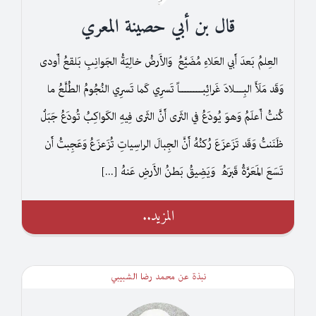
قال بن أبي حصينة المعري
العِلمُ بَعدَ أَبي العَلاءِ مُضَيَّعُ وَالأَرضُ خالِيَةُ الجَوانِبِ بَلقعُ أَودى
وَقَد مَلَأَ البِـــلادَ غَرائِبــــــــاً تَسرِي كَما تَسرِي النُجُومُ الطُلَّعُ ما
كُنتُ أَعلَمُ وَهوَ يُودَعُ في الثَرى أَنَّ الثَرى فِيهِ الكَواكِبُ تُودَعُ جَبَلٌ
ظَنَنتُ وَقَد تَزَعزَعَ رُكنُهُ أَنَّ الجِبالَ الراسِياتِ تُزَعزَعُ وَعَجِبتُ أَن
تَسَعَ المَعَرَّةُ قَبرَهُ وَيَضِيقُ بَطنُ الأَرضِ عَنهُ [...]
المزيد..
نبذة عن محمد رضا الشبيبي